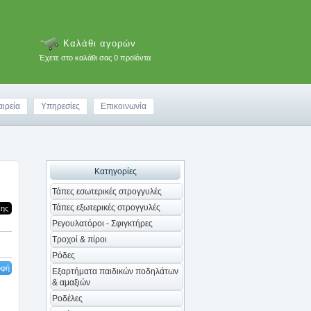
Καλάθι αγορών
Έχετε στο καλάθι σας 0 προϊόντα
αιρεία
Υπηρεσίες
Επικοινωνία
Κατηγορίες
Τάπες εσωτερικές στρογγυλές
Τάπες εξωτερικές στρογγυλές
κης
Ρεγουλατόροι - Σφιγκτήρες
Τροχοί & πίροι
Ρόδες
οφή
Εξαρτήματα παιδικών ποδηλάτων
& αμαξιών
Ροδέλες